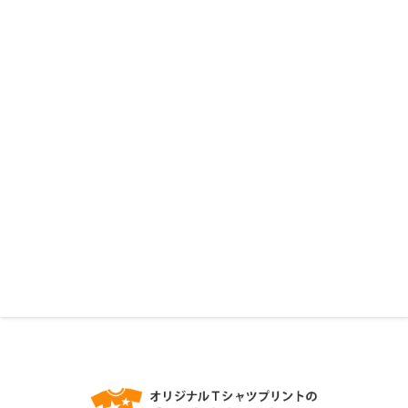
営業日カレンダー
2026年 8月
2026年 9月
日
月
火
水
木
金
土
日
月
火
水
木
金
土
26
27
28
29
30
31
1
30
31
1
2
3
4
5
2
3
4
5
6
7
8
6
7
8
9
10
11
12
9
10
11
12
13
14
15
13
14
15
16
17
18
19
16
17
18
19
20
21
22
20
21
22
23
24
25
26
23
24
25
26
27
28
29
27
28
29
30
1
2
3
30
31
1
2
3
4
5
休業日