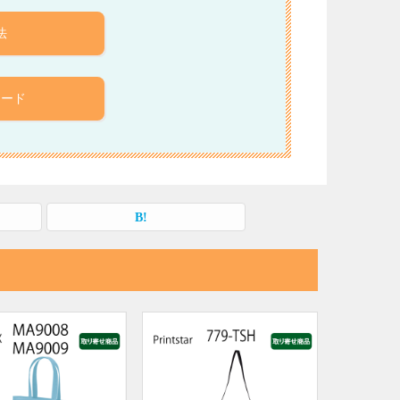
法
ロード