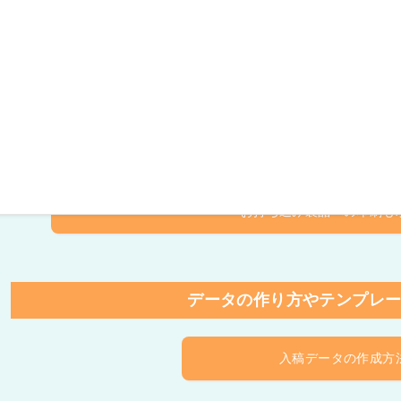
ご予約なしのご来社はお断り致しておりますので
無料
03-3625-8470
フォーム
受付時間 9:00～18:00
（土曜・日曜・祝日は定休日）
お持ち込みの場合は
お持ち込み製品への印刷も
データの作り方やテンプレ
入稿データの作成方