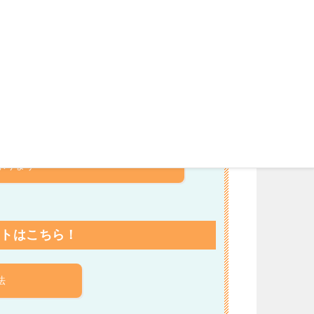
、電話かメールにてご連絡下さい。
お見積もり依頼はこちら
からのお問い合わせは24時間受付中
です
こちら！
承ります
ートはこちら！
法