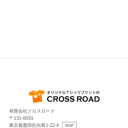
日
月
火
水
木
金
土
日
月
火
水
木
金
土
26
27
28
29
30
31
1
30
31
1
2
3
4
5
2
3
4
5
6
7
8
6
7
8
9
10
11
12
9
10
11
12
13
14
15
13
14
15
16
17
18
19
16
17
18
19
20
21
22
20
21
22
23
24
25
26
23
24
25
26
27
28
29
27
28
29
30
1
2
3
30
31
1
2
3
4
5
休業日
有限会社クロスロード
〒131-0033
東京都墨田区向島1-22-4
MAP